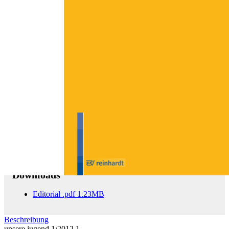
Zum Anfang der Bildergalerie springen
unsere jugend 1/2012
64. Jahrgang, Kleine Kinder in stationären Einrichtungen
Sofort lieferbar
17,00 €
inkl. MwSt.
Menge
Zum Warenkorb hinzufügen
Downloads
Editorial
.pdf
1.23MB
Beschreibung
unsere jugend 1/2012 1.