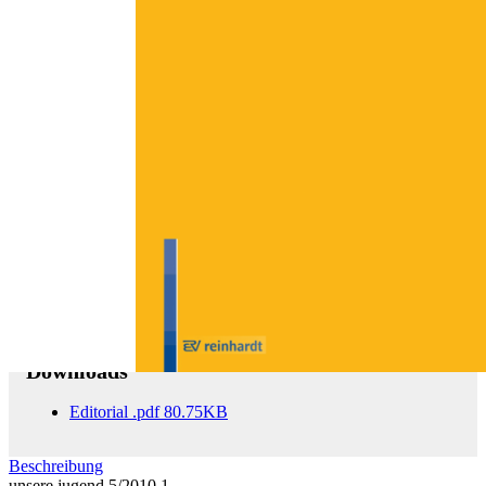
Zum Anfang der Bildergalerie springen
unsere jugend 5/2010
62. Jahrgang, Frühkindliche Bildung
Sofort lieferbar
17,00 €
inkl. MwSt.
Menge
Zum Warenkorb hinzufügen
Downloads
Editorial
.pdf
80.75KB
Beschreibung
unsere jugend 5/2010 1.