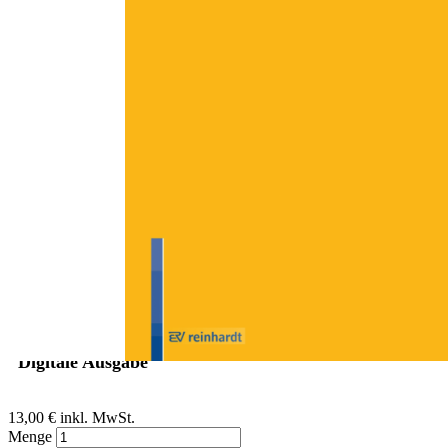
Zum Anfang der Bildergalerie springen
Steffen Seilert, Gabriele Bindel-Kögel
Studium und
Berufserfahrungen vor und
nach der Wende
Sofort lieferbar
Digitale Ausgabe
13,00 €
inkl. MwSt.
Menge