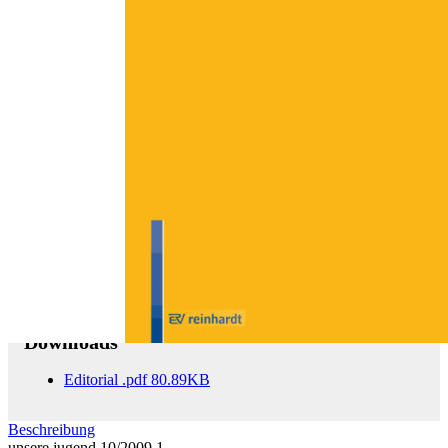
Zum Anfang der Bildergalerie springen
unsere jugend 10/2009
61. Jahrgang, Geschlossener Jugendstrafvollzug
Sofort lieferbar
17,00 €
inkl. MwSt.
Menge
Zum Warenkorb hinzufügen
Downloads
Editorial
.pdf
80.89KB
Beschreibung
unsere jugend 10/2009 1.