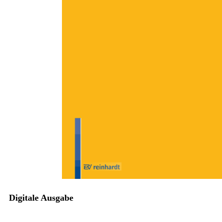
Zum Anfang der Bildergalerie springen
Kari-Maria Karliczek
Lokale Aktionspläne als
Instrumente in der
Auseinandersetzung mit
Rechtsextremismus
Sofort lieferbar
Digitale Ausgabe