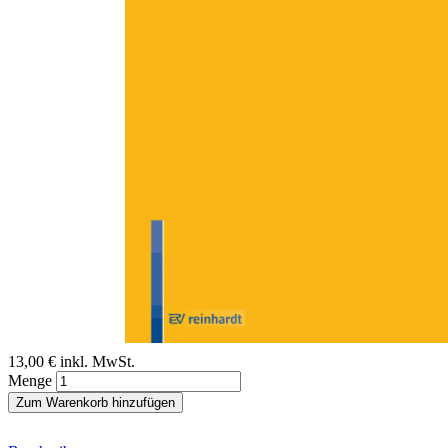
Zum Anfang der Bildergalerie springen
Stefan Beckmann
Täterarbeit Häusliche Gewalt
Anti-Gewalt-Arbeitmit erwachsenenmännlichen Tätern in inter-
institutionellen Kooperationsbündnissen gegen häusliche Gewalt
Sofort lieferbar
Digitale Ausgabe
13,00 €
inkl. MwSt.
Menge
Zum Warenkorb hinzufügen