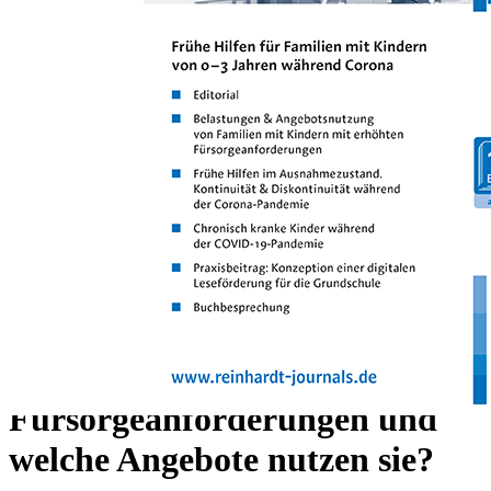
Zum Anfang der Bildergalerie springen
Ulrike Lux, Anna Neumann, Ilona Renner, Susanne
M. Ulrich
Empirische Arbeit:
Aufwachsen während Corona -
Wie geht es Familien mit
Kindern mit erhöhten
Fürsorgeanforderungen und
welche Angebote nutzen sie?