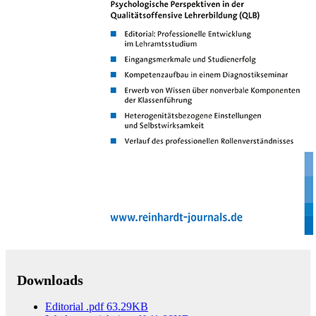
Zum Anfang der Bildergalerie springen
Psychologie in Erziehung und
Unterricht 3/2021
68. Jahrgang, Psychologische Perspektiven in der Qualitätsoffensive
Lehrerbildung (QLB)
Sofort lieferbar
59,00 €
inkl. MwSt.
Menge
Zum Warenkorb hinzufügen
Downloads
Editorial
.pdf
63.29KB