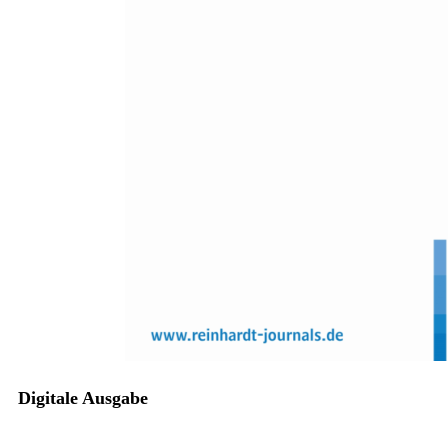
Zum Anfang der Bildergalerie springen
Sören Lüdeke, Friedrich Linderkamp
Empirische Arbeit: Empfinden
prosoziale Jugendliche weniger
Stress in Peerbeziehungen?
Eine Analyse prosozialen Verhaltens bei Jugendlichen mit
Verhaltensproblemen
Sofort lieferbar
Digitale Ausgabe