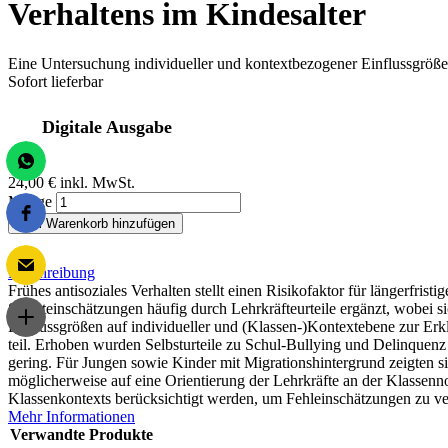
Verhaltens im Kindesalter
Eine Untersuchung individueller und kontextbezogener Einflussgröß
Sofort lieferbar
Digitale Ausgabe
24,00 €
inkl. MwSt.
Menge
Zum Warenkorb hinzufügen
Beschreibung
Frühes antisoziales Verhalten stellt einen Risikofaktor für längerfr
Selbsteinschätzungen häufig durch Lehrkräfteurteile ergänzt, wobei si
Einflussgrößen auf individueller und (Klassen-)Kontextebene zur Er
teil. Erhoben wurden Selbsturteile zu Schul-Bullying und Delinquen
gering. Für Jungen sowie Kinder mit Migrationshintergrund zeigten s
möglicherweise auf eine Orientierung der Lehrkräfte an der Klassenno
Klassenkontexts berücksichtigt werden, um Fehleinschätzungen zu v
Mehr Informationen
Verwandte Produkte