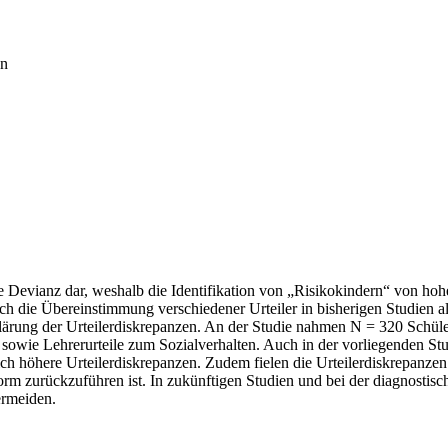
en
istige Devianz dar, weshalb die Identifikation von „Risikokindern“ von
ch die Übereinstimmung verschiedener Urteiler in bisherigen Studien al
klärung der Urteilerdiskrepanzen. An der Studie nahmen N = 320 Schül
z sowie Lehrerurteile zum Sozialverhalten. Auch in der vorliegenden 
ich höhere Urteilerdiskrepanzen. Zudem fielen die Urteilerdiskrepanze
rm zurückzuführen ist. In zukünftigen Studien und bei der diagnostisch
ermeiden.