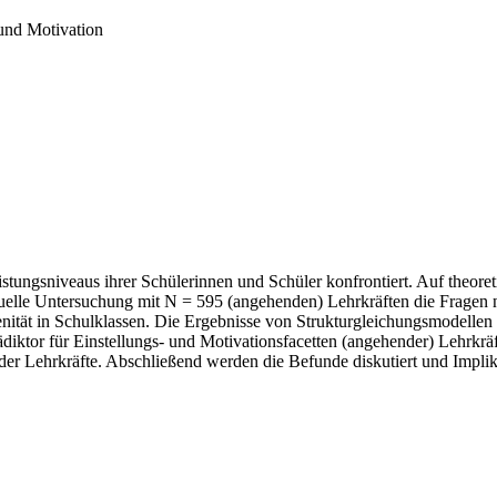
und Motivation
istungsniveaus ihrer Schülerinnen und Schüler konfrontiert. Auf theore
ktuelle Untersuchung mit N = 595 (angehenden) Lehrkräften die Frage
enität in Schulklassen. Die Ergebnisse von Strukturgleichungsmodellen
ädiktor für Einstellungs- und Motivationsfacetten (angehender) Lehrkr
er Lehrkräfte. Abschließend werden die Befunde diskutiert und Implik