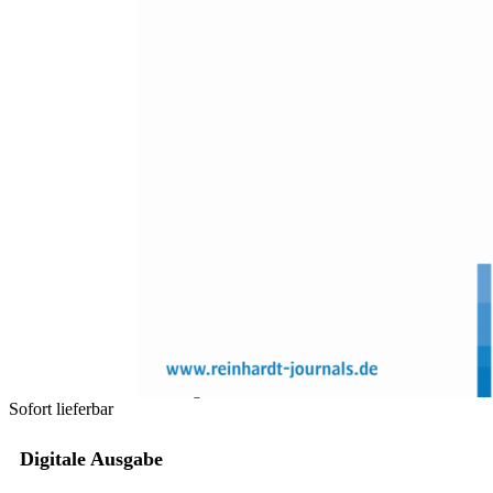
Zum Anfang der Bildergalerie springen
Kai Wagner, Martin Klein, Eric Klopp, Robin Stark
Instruktionale Unterstützung
beim Lernen aus
advokatorischen Fehlern in der
Lehramtsausbildung
Effekte auf die Anwendung wissenschaftlichen Wissens
Sofort lieferbar
Digitale Ausgabe