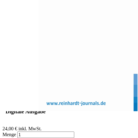
Zum Anfang der Bildergalerie springen
Alex Bertrams, Chris Englert
Validierung des STAI-SKD zur
Messung von Zustandsangst in
echten Prüfungssituationen
Sofort lieferbar
Digitale Ausgabe
24,00 €
inkl. MwSt.
Menge