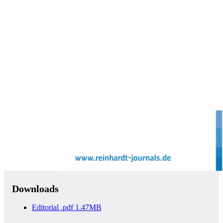
Zum Anfang der Bildergalerie springen
Psychologie in Erziehung und
Unterricht 4/2012
59. Jahrgang, Frühe Hilfen
Sofort lieferbar
59,00 €
inkl. MwSt.
Menge
Zum Warenkorb hinzufügen
Downloads
Editorial
.pdf
1.47MB