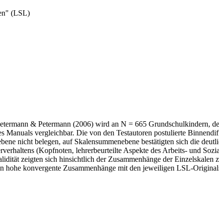
ten" (LSL)
 Petermann & Petermann (2006) wird an N = 665 Grundschulkindern, de
 Manuals vergleichbar. Die von den Testautoren postulierte Binnendiff
mebene nicht belegen, auf Skalensummenebene bestätigten sich die deutl
rverhaltens (Kopfnoten, lehrerbeurteilte Aspekte des Arbeits- und Soz
Validität zeigten sich hinsichtlich der Zusammenhänge der Einzelskale
en hohe konvergente Zusammenhänge mit den jeweiligen LSL-Originalsk