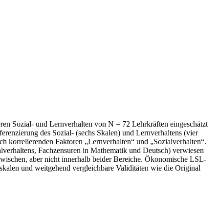
ren Sozial- und Lernverhalten von N = 72 Lehrkräften eingeschätzt
erenzierung des Sozial- (sechs Skalen) und Lernverhaltens (vier
ich korrelierenden Faktoren „Lernverhalten“ und „Sozialverhalten“.
ialverhaltens, Fachzensuren in Mathematik und Deutsch) verwiesen
n zwischen, aber nicht innerhalb beider Bereiche. Ökonomische LSL-
alen und weitgehend vergleichbare Validitäten wie die Original