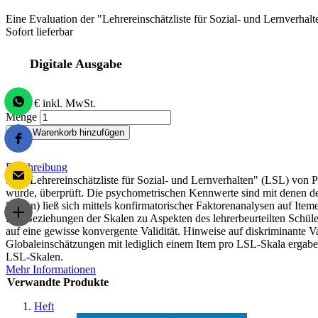
Eine Evaluation der "Lehrereinschätzliste für Sozial- und Lernverhal
Sofort lieferbar
Digitale Ausgabe
24,00 €
inkl. MwSt.
Menge
Zum Warenkorb hinzufügen
Beschreibung
Die "Lehrereinschätzliste für Sozial- und Lernverhalten" (LSL) von
wurde, überprüft. Die psychometrischen Kennwerte sind mit denen des
Skalen) ließ sich mittels konfirmatorischer Faktorenanalysen auf Ite
Die Beziehungen der Skalen zu Aspekten des lehrerbeurteilten Schüle
auf eine gewisse konvergente Validität. Hinweise auf diskriminante 
Globaleinschätzungen mit lediglich einem Item pro LSL-Skala ergab
LSL-Skalen.
Mehr Informationen
Verwandte Produkte
Heft