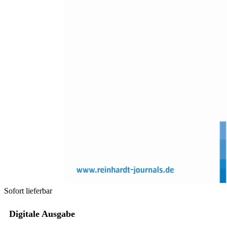
Zum Anfang der Bildergalerie springen
Stefanie Jaursch, Friedrich Lösel, Andreas
Beelmann, Mark Stemmler
Inkonsistenz im
Erziehungsverhalten zwischen
Müttern und Vätern und
Verhaltensprobleme des Kindes
Sofort lieferbar
Digitale Ausgabe