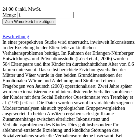
24,00 €
inkl. MwSt.
Menge
Zum Warenkorb hinzufügen
Beschreibung
In einer prospektiven Studie wird untersucht, inwieweit Inkonsistenz
in der Erziehung beider Elternteile zu kindlichen
Verhaltensproblemen beiträgt. Im Rahmen der Erlangen-Nürnberger
Entwicklungs- und Präventionsstudie (Lösel et al., 2006) wurden
504 Elternpaare und ihre Kinder im durchschnittlichen Alter von 6.6
Jahren untersucht. Das selbst berichtete Erziehungsverhalten der
Mütter und Väter wurde in den beiden Grunddimensionen der
Emotionalen Wärme und Ablehnung und Strafe mit einem
Fragebogen von Jaursch (2003) operationalisiert. Zwei Jahre später
wurden externalisierende und internalisierende Verhaltensprobleme
der Kinder mit dem Social Behavior Questionnaire von Tremblay et
al. (1992) erfasst. Die Daten wurden sowohl in variablenbezogenen
Moderatoranalysen als auch typologischen Gruppenvergleichen
ausgewertet. In beiden Ansätzen ergaben sich signifikante
Zusammenhänge zwischen elterlicher Inkonsistenz und
Verhaltensproblemen des Kindes. Dies galt insbesondere für
ablehnend-strafende Erziehung und kindliche Störungen des
Sozialverhaltens sowie die Verhaltensprobleme insgesamt. Bei