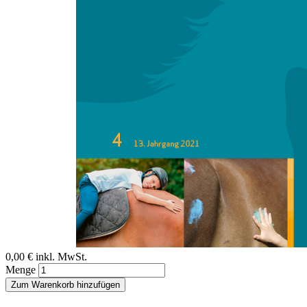
Zum Anfang der Bildergalerie springen
English Abstracts: Horse-
assisted treatment of tic
disorders
Sofort lieferbar
Digitale Ausgabe
0,00 €
inkl. MwSt.
Menge
Zum Warenkorb hinzufügen