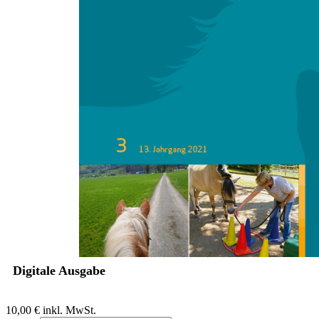
Zum Anfang der Bildergalerie springen
Eva Weindörner
Praxistipp: Das Thema Herbst
in der Pferdegestützten
Intervention
Taktile Wahrnehmungsförderung mit Fingerfarben
Sofort lieferbar
Digitale Ausgabe
10,00 €
inkl. MwSt.