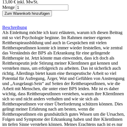
13,00 €
inkl. MwSt.
Menge
Zum Warenkorb hinzufügen
Beschreibung
Als Einleitung möchte ich kurz erläutern, warum ich diesen Beitrag
mit so viel Psychologie beginne. Im Rahmen meiner eigenen
Reittherapieausbildung und auch in Gesprächen mit vielen
ReittherapeutInnen konnte ich immer wieder feststellen, wie zentral
das Verständnis der BPS als Erkrankung für eine gelingende
Reittherapie ist. Jetzt könnte man einwenden, dass ich doch als
Reittherapeutin jede Störung meiner Klient­Innen gut kennen und
verstehen muss, um erfolgreich zu arbeiten. Das ist sicherlich auch
richtig. Allerdings bietet kaum eine therapeutische Arbeit so viel
Potential für Aufregung, Ärger, Wut und Gefühlen von Anstrengung
und „Ausgelaugt-Sein“ auf Seiten der ReittherapeutInnen, wie die
Arbeit mit Menschen, die unter einer BPS leiden. Mir ist es daher
wichtig, dass ReittherapeutInnen verstehen, warum ihre KlientInnen
sich so und nicht anders verhalten und wie sie sich als
ReittherapeutInnen vor einer Überforderung schützen können. Dies
gelingt meiner Erfahrung nach am besten, wenn die
ReittherapeutInnen ein grundsätzlich gutes Wissen um die Ursachen,
Folgen und Symptome der Erkrankung haben und ihre KlientInnen
im tiefen Sinne verstehen können. Meines Erachtens nach ist es nur