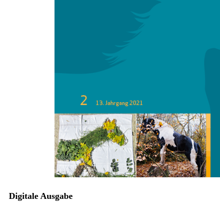
Zum Anfang der Bildergalerie springen
Stefanie Krüger
Anforderungen an die
Reittherapie für PatientInnen
mit Borderline-
Persönlichkeitsstörung (BPS)
Sofort lieferbar
Digitale Ausgabe