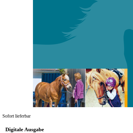
Zum Anfang der Bildergalerie springen
Kathrin Schütz
Praxistipp: Der Einfluss von
Musik auf die Motivation und
deren Einsatz in
pferdegestützten
Interventionen
Sofort lieferbar
Digitale Ausgabe