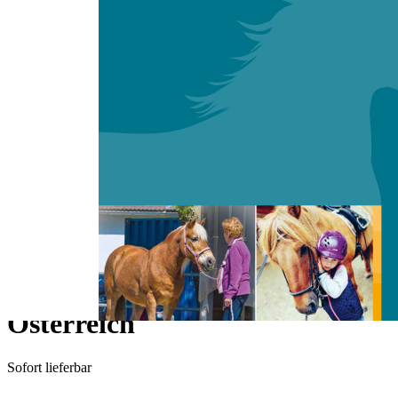
Zum Anfang der Bildergalerie springen
Ina El Kobbia, Anne-Lise Joray-Tendon, Elke
Molnar-Mignon
Forum:
Finanzierungsmöglichkeiten
von Hippotherapie in
Deutschland, Schweiz und
Österreich
Sofort lieferbar