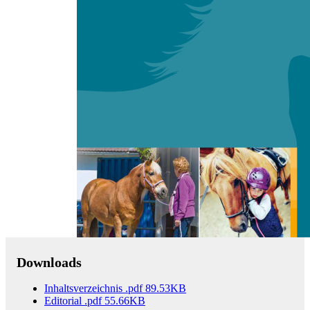
Zum Anfang der Bildergalerie springen
mensch & pferd international
3/2019
11. Jahrgang
Sofort lieferbar
25,00 €
inkl. MwSt.
Menge
Zum Warenkorb hinzufügen
Downloads
Inhaltsverzeichnis
.pdf
89.53KB
Editorial
.pdf
55.66KB