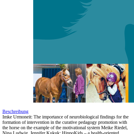
Zum Anfang der Bildergalerie springen
English Abstracts
Sofort lieferbar
Digitale Ausgabe
0,00 €
inkl. MwSt.
Menge
Zum Warenkorb hinzufügen
Beschreibung
Imke Urmoneit: The importance of neurobiological findings for the
formation of intervention in the curative pedagogy promotion with
the horse on the example of the motivational system Meike Riedel,
Nina Ludwig, Jennifer Kukuk: HippoKids – a health-oriented