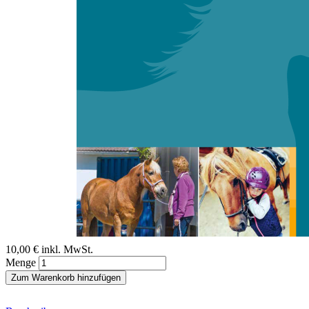
Zum Anfang der Bildergalerie springen
Viktoria Roloff
Arbeitsschutz für Pferde?
Tierschutzaspekte bei der Nutzung von Pferden im sozialen und
therapeutischen Einsatz in Deutschland
Sofort lieferbar
Digitale Ausgabe
10,00 €
inkl. MwSt.
Menge
Zum Warenkorb hinzufügen