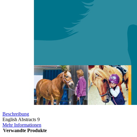
Zum Anfang der Bildergalerie springen
English Abstracts
Sofort lieferbar
Digitale Ausgabe
0,00 €
inkl. MwSt.
Menge
Zum Warenkorb hinzufügen
Beschreibung
English Abstracts 9
Mehr Informationen
Verwandte Produkte