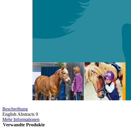
Zum Anfang der Bildergalerie springen
English Abstracts
Sofort lieferbar
Digitale Ausgabe
0,00 €
inkl. MwSt.
Menge
Zum Warenkorb hinzufügen
Beschreibung
English Abstracts 9
Mehr Informationen
Verwandte Produkte