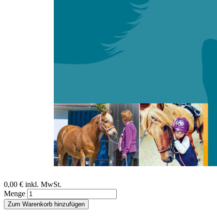
Zum Anfang der Bildergalerie springen
Ann-Christin Sturm
Kostenloser Download:
Aufgabeninstruktionen
Dortmunder Selbstkonzept-Menü mit dem Pferd
Sofort lieferbar
Digitale Ausgabe
0,00 €
inkl. MwSt.
Menge
Zum Warenkorb hinzufügen