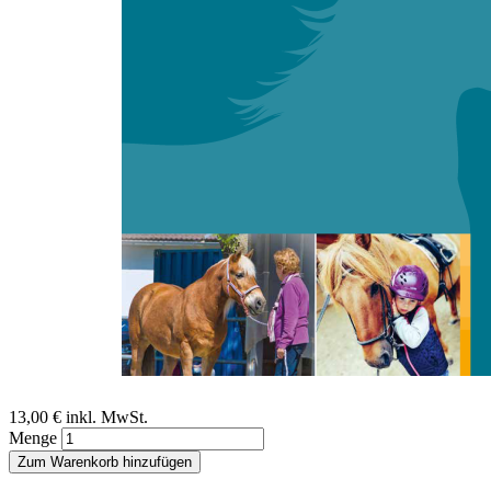
Zum Anfang der Bildergalerie springen
Rebecca Schütte, Meike Riedel
Dressurreiten mit Handicap im
Leistungssport
Grundlegende Strukturen und Entwicklungen
Sofort lieferbar
Digitale Ausgabe
13,00 €
inkl. MwSt.
Menge
Zum Warenkorb hinzufügen