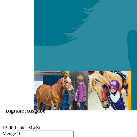
Zum Anfang der Bildergalerie springen
Michaela Scheidhacker
Der Pferd-Komplex - über die
psychodynamische Bedeutung
von Pferden in der Therapie
Sofort lieferbar
Digitale Ausgabe
13,00 €
inkl. MwSt.
Menge