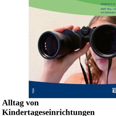
Zum Anfang der Bildergalerie springen
Renate Zimmer
FORUM
PSYCHOMOTORIK:
MotorikPlus - Beobachtung
psychomotorischer
Kompetenzen von Kindern im
Alltag von
Kindertageseinrichtungen