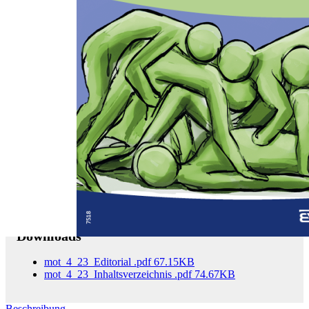
Zum Anfang der Bildergalerie springen
motorik 4/2023
46. Jahrgang
Sofort lieferbar
25,00 €
inkl. MwSt.
Menge
Zum Warenkorb hinzufügen
Downloads
mot_4_23_Editorial
.pdf
67.15KB
mot_4_23_Inhaltsverzeichnis
.pdf
74.67KB
Beschreibung