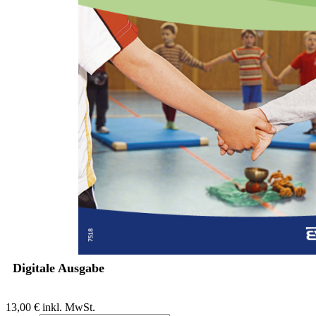
Zum Anfang der Bildergalerie springen
Astrid Krus, Holger Jessel
Forum Psychomotorik: Das
»schweigende« Wissen in der
Psychomotorik
Perspektiven der Professionalisierung bei Kiphard und heute
Sofort lieferbar
Digitale Ausgabe
13,00 €
inkl. MwSt.