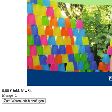
Zum Anfang der Bildergalerie springen
Ruth Haas, Daniel Siemer, Helmut Tiemann
Bericht: Interdisziplinarität
von Anfang an!
Sofort lieferbar
Digitale Ausgabe
0,00 €
inkl. MwSt.
Menge
Zum Warenkorb hinzufügen