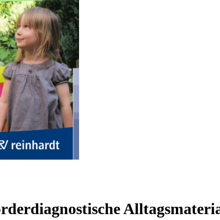
örderdiagnostische Alltagsmateri