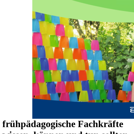
Zum Anfang der Bildergalerie springen
Richard Hammer
Rezension: Schneider, Jutta,
Kopic, Aida, Jasmund,
Christina: Qualifikationsprofil
»Bewegung in der frühen
Kindheit« - Was
frühpädagogische Fachkräfte