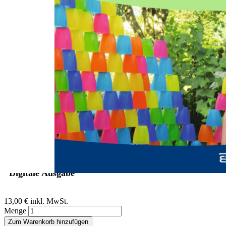
Zum Anfang der Bildergalerie springen
Jolanta Majewska, Andrzej Majewski
Märchen in psychomotorischen
Szenarien erleben
Beispiel eines Förderarrangements für eine erfolgreiche Umsetzung
von Inklusion und zur Beobachtung einzelner Entwicklungsbereiche
Sofort lieferbar
Digitale Ausgabe
13,00 €
inkl. MwSt.
Menge
Zum Warenkorb hinzufügen