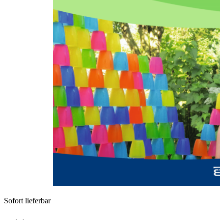
Zum Anfang der Bildergalerie springen
Ulf Henrik Göhle
Rezensionen: Joseph Richter-
Mackenstein: Spielend gelöst.
Systemisch-psychomotorische
Familienberatung: Theorie
und Praxis.
Sofort lieferbar