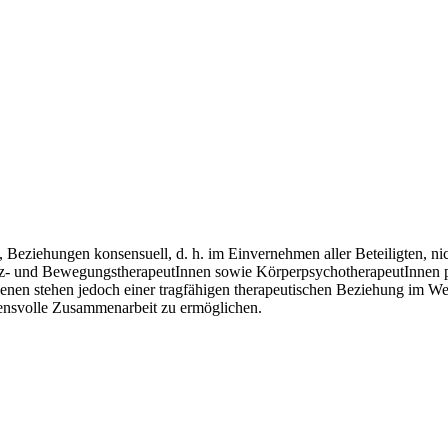
Beziehungen konsensuell, d. h. im Einvernehmen aller Beteiligten, ni
- und BewegungstherapeutInnen sowie KörperpsychotherapeutInnen pot
enen stehen jedoch einer tragfähigen therapeutischen Beziehung im We
uensvolle Zusammenarbeit zu ermöglichen.