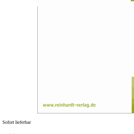
Zum Anfang der Bildergalerie springen
Ulfried Geuter
Medien & Materialien:
Heldenbilder: Der Film "Love,
Work and Knowledge: The
Life and Trials of Wilhelm
Reich"
Sofort lieferbar