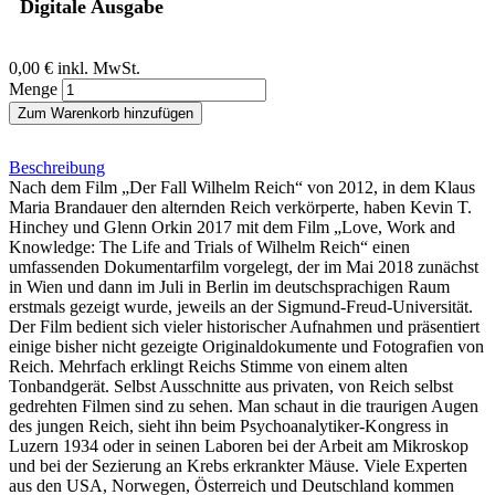
Digitale Ausgabe
0,00 €
inkl. MwSt.
Menge
Zum Warenkorb hinzufügen
Beschreibung
Nach dem Film „Der Fall Wilhelm Reich“ von 2012, in dem Klaus
Maria Brandauer den alternden Reich verkörperte, haben Kevin T.
Hinchey und Glenn Orkin 2017 mit dem Film „Love, Work and
Knowledge: The Life and Trials of Wilhelm Reich“ einen
umfassenden Dokumentarfilm vorgelegt, der im Mai 2018 zunächst
in Wien und dann im Juli in Berlin im deutschsprachigen Raum
erstmals gezeigt wurde, jeweils an der Sigmund-Freud-Universität.
Der Film bedient sich vieler historischer Aufnahmen und präsentiert
einige bisher nicht gezeigte Originaldokumente und Fotografien von
Reich. Mehrfach erklingt Reichs Stimme von einem alten
Tonbandgerät. Selbst Ausschnitte aus privaten, von Reich selbst
gedrehten Filmen sind zu sehen. Man schaut in die traurigen Augen
des jungen Reich, sieht ihn beim Psychoanalytiker-Kongress in
Luzern 1934 oder in seinen Laboren bei der Arbeit am Mikroskop
und bei der Sezierung an Krebs erkrankter Mäuse. Viele Experten
aus den USA, Norwegen, Österreich und Deutschland kommen