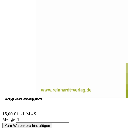
Zum Anfang der Bildergalerie springen
Krisztina Berger
Achtsamkeit, Entschleunigung,
Flow!
Theorie und Methodik eines wirksamen Workshops für die
Stressbewältigung
Sofort lieferbar
Digitale Ausgabe
15,00 €
inkl. MwSt.
Menge
Zum Warenkorb hinzufügen