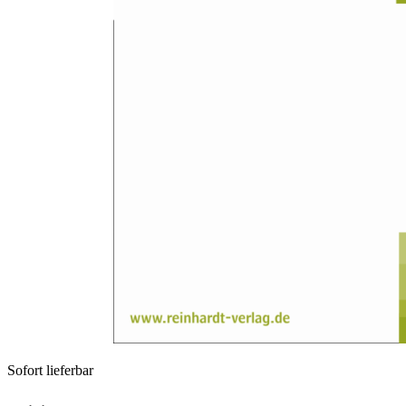
Zum Anfang der Bildergalerie springen
Marion Reuter
Rezension: Thomas Harms /
Manfred Thielen (Hrsg.):
Körperpsychotherapie und
Sexualität. Grundlagen,
Perspektiven und Praxis
Sofort lieferbar