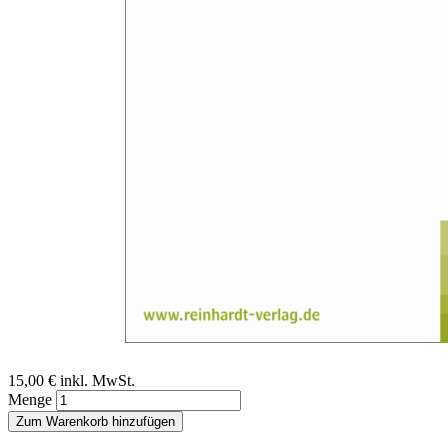
Zum Anfang der Bildergalerie springen
Ingrid Braunbarth
Aus der Einengung in die
Bewegungsfreiheit
Integrative Bewegungstherapie und Angstbewältigung
Sofort lieferbar
Digitale Ausgabe
15,00 €
inkl. MwSt.
Menge
Zum Warenkorb hinzufügen