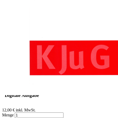
Zum Anfang der Bildergalerie springen
Traudel Schlieckau
Editorial zu Titelthema: Viel
Rauch um... Kinder und
Jugendliche
Sofort lieferbar
Digitale Ausgabe
12,00 €
inkl. MwSt.
Menge