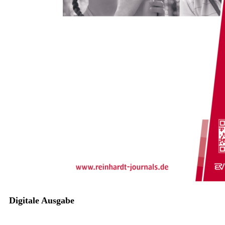
Zum Anfang der Bildergalerie springen
Daniela Kiening
Rezension: Susanne Schmeing:
810g Leben! Pflegetipps und
Gedanken einer Frühchen-
Mutter
Sofort lieferbar
Digitale Ausgabe