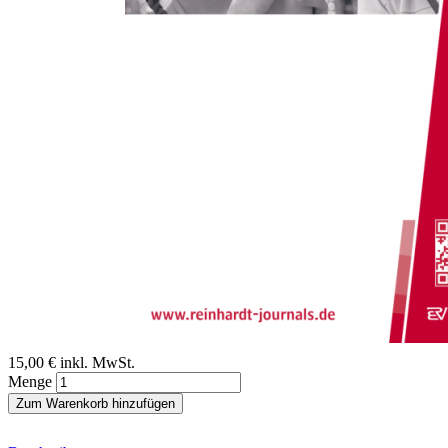
Zum Anfang der Bildergalerie springen
Renate Walthes
Stichwort: Entwicklung der
visuellen Wahrnehmung
Sofort lieferbar
Digitale Ausgabe
15,00 €
inkl. MwSt.
Menge
Zum Warenkorb hinzufügen