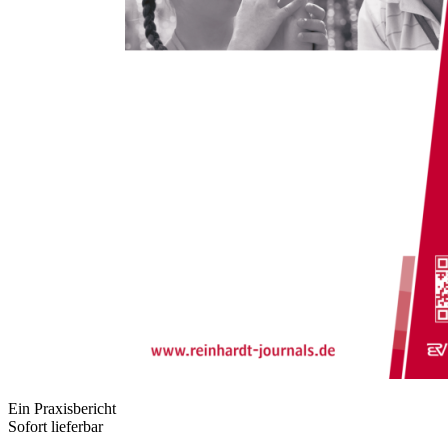
Zum Anfang der Bildergalerie springen
Christine Bark
Originalarbeit: Sicheres
Eingewöhnen in die
Kinderkrippe mit einem
mentalisierungsbasierten
Eingewöhnungsmodell
Ein Praxisbericht
Sofort lieferbar