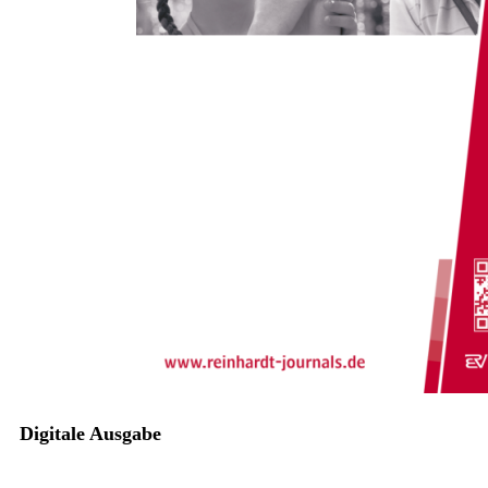
Zum Anfang der Bildergalerie springen
Hans Weiß
Originalarbeit: Last der
großen Hoffnungen, Passion
und Selbstsorge
Zur Kultur des Umgehens mit den Anforderungen der
Arbeitswirklichkeit in der Interdisziplinären Frühförderung
Sofort lieferbar
Digitale Ausgabe