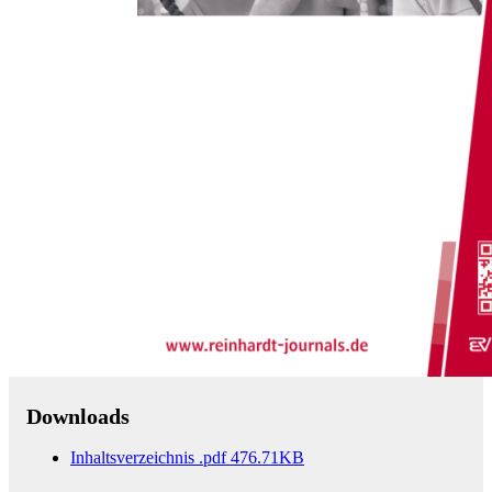
Zum Anfang der Bildergalerie springen
Frühförderung interdisziplinär
2/2017
36. Jahrgang, Entwicklungsstörungen
Sofort lieferbar
30,00 €
inkl. MwSt.
Menge
Zum Warenkorb hinzufügen
Downloads
Inhaltsverzeichnis
.pdf
476.71KB