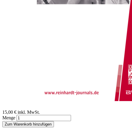
Zum Anfang der Bildergalerie springen
Klaus Sarimski, Manfred Hintermair, Markus Lang
Familienorientiertes Arbeiten
in der Frühförderung
Perspektiven von Fachkräften
Sofort lieferbar
Digitale Ausgabe
15,00 €
inkl. MwSt.
Menge
Zum Warenkorb hinzufügen