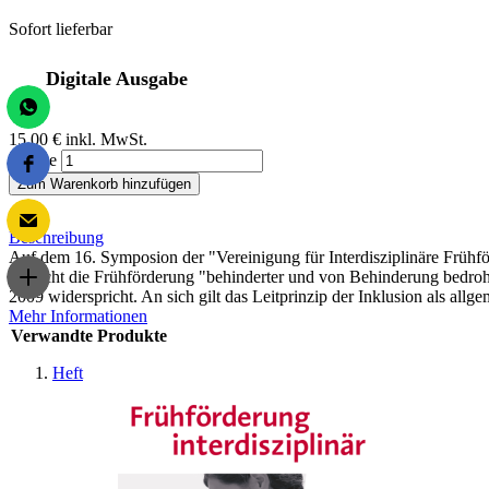
Sofort lieferbar
Digitale Ausgabe
15,00 €
inkl. MwSt.
Menge
Zum Warenkorb hinzufügen
Beschreibung
Auf dem 16. Symposion der "Vereinigung für Interdisziplinäre Frühför
ob nicht die Frühförderung "behinderter und von Behinderung bedro
2009 widerspricht. An sich gilt das Leitprinzip der Inklusion als all
Mehr Informationen
Verwandte Produkte
Heft